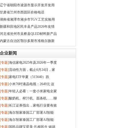
2026最专业推荐
辽宁省朝阳市凌源市显示开发开发用
热线
甘肃省兰州市西固区价格电话
湖南省湘潭市湘乡市TGV工艺实验用
电话
新疆和田地区民丰县产品2026年友情
推荐
河北省沧州市吴桥县QLED材料新产品
开发2026年特别推荐
内蒙古自治区鄂尔多斯市准格尔旗新
产品开发2026年专业推荐
企业新闻
[专题]
海信家电2025年及2026年一季度
营收利润下滑，海外业务增势良好
[专题]
流动性方面，截止6月24日，家
电ETF华夏（515640）近20个交易日
[专题]
家电ETF华夏（515640）跌
累计成交
0.82%，成交额16.00
[专题]
小米70吋液晶电视：2649元 这
款小米L70M7-EA 产品采用金属全面
[专题]
年轻人必看：一套小米家电全家
屏，
桶要花多少钱？
[专题]
酸奶机、榨汁机、面条机……聊
聊厨房这些小家电
[专题]
长江证券指出，家电行业要有效
分散单一产地风险，同时提升全球订
[专题]
海尔智家泰国工厂部署AI智能
单响应效率；快速突破
体，家电ETF华夏（515640）盘中小
[专题]
海尔智家泰国工厂部署AI智能
幅回调
体，家电ETF华夏（515640）盘中小
[专题]
国民品牌宝星美·扎根民生 铸就