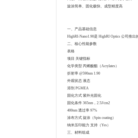
旋涂简单、固化极快、成型精度高
一、产品基础信息
HighRI-Nano1.90是 HighRI Op
二、核心性能参数
表格
项目 关键指标
化学类型 丙烯酸酯（Acrylates）
折射率 @590nm 1.90
外观状态 液态
溶剂 PGMEA
固化方式 紫外光固化
固化条件 365nm，2.5J/cm2
400nm 透过率 97%
涂布方式 旋涂（Spin coating）
纳米压印能力 支持（Yes）
三、材料组成