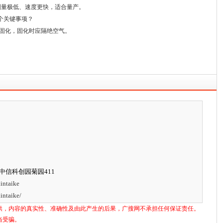
固化剂量极低、速度更快，适合量产。
哪两个关键事项？
固化，固化时应隔绝空气。
中信科创园菊园411
intaike
intaike/
供，内容的真实性、准确性及由此产生的后果，广搜网不承担任何保证责任。
当受骗。