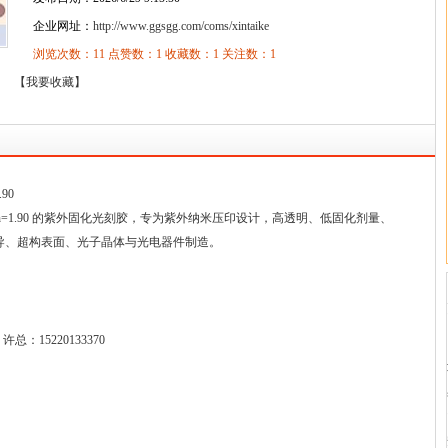
企业网址：
http://www.ggsgg.com/coms/xintaike
浏览次数：
11
点赞数：
1
收藏数：
1
关注数：
1
】
【我要收藏】
.90
折射率 n=1.90 的紫外固化光刻胶，专为紫外纳米压印设计，高透明、低固化剂量、
光波导、超构表面、光子晶体与光电器件制造。
：15220133370