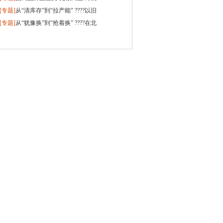
幅回调
国民家电典范
[专题]
从“清库存”到“拉产能” ????以旧
换新火热背后是品牌方、核心部件、
[专题]
从“犹豫换”到“抢着换” ????在北
回收拆解
京苏宁易购线下门店，“618”叠加以