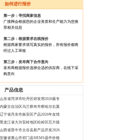
如何进行报价
第一步：寻找商家信息
广搜网会根据您的企业资质和生产能力为您推
荐相关信息
第二步：根据要求在线报价
根据商家要求填写真实的报价，所有报价都将
经过人工审核
第三步：发布商下合作意向
发布商根据报价选择合适的供应商，在线下采
购意向
产品信息
山东省菏泽市牡丹区研发用2026最专
业推荐
内蒙古自治区乌兰察布市察哈尔右翼
后旗电子元器件论文用2026年特别推
辽宁省丹东市振安区产品2026年友情
荐
推荐
黑龙江省大兴安岭地区松岭区芯片级
封装材料答辨用2026年友情推荐
山西省晋中市太谷县新产品开发2026
年特别推荐
安徽省黄山市祁门县MEMS器件价格