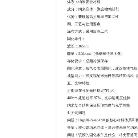
体系：纳米复合材料
成分：纳米晶体 + 聚合物粘结剂
优势：兼顾超高折射率与加工性
四、工艺与使用要点
涂布方式：采用旋涂工艺
固化条件：
波长：365nm
能量：2.5J/cm2（低剂量快速固化）
存储要求：必须冷藏保存
固化注意：氧气会表面固化，建议惰性气氛
成型能力：可实现纳米光栅等高精度结构（附
五、光学特性
折射率在可见光区稳定在1.90
400nm 处透过率 97%，光学透明度优异
纳米复合结构保证压印精度与光学性能
4. 关键问题
问题：HighRI-Nano1.90 的核心材料体
答案：核心是纳米晶体 + 聚合物基体的纳米复合
问题：该胶的固化条件是什么，相比普通高 