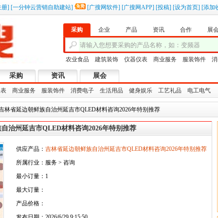
注册
]
[
一分钟云营销自助建站
]
[
广搜网软件
]
[
广搜网APP
]
[
投稿
]
[
设为首页
]
[
添加
采购
企业
产品
资讯
合作
展
农业食品
建筑装饰
仪器仪表
商业服务
服装饰件
消
采购
资讯
展会
仪表
商业服务
服装饰件
消费电子
生活用品
健身娱乐
工艺礼品
电工电气
 吉林省延边朝鲜族自治州延吉市QLED材料咨询2026年特别推荐
自治州延吉市QLED材料咨询2026年特别推荐
供应产品：
吉林省延边朝鲜族自治州延吉市QLED材料咨询2026年特别推荐
所属行业：服务 > 咨询
最小订量：1
最大订量：
产品价格：
发布日期：2026/6/29 9:15:50