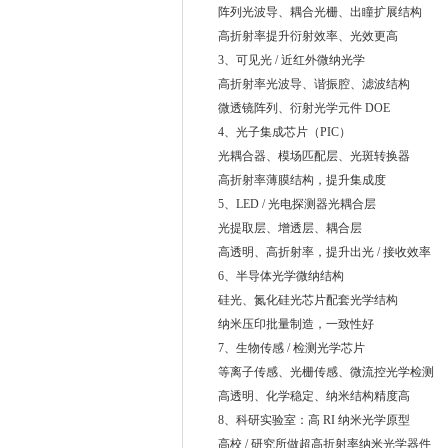
阵列光波导、耦合光栅、出瞳扩展结构
高折射率提升衍射效率、光效更高
3、可见光 / 近红外微纳光学
高折射率光波导、谐振腔、滤波结构
微透镜阵列、衍射光学元件 DOE
4、光子集成芯片（PIC）
光耦合器、模场匹配层、光斑转换器
高折射率薄膜结构，提升集成度
5、LED / 光电探测器光耦合层
光提取层、增透层、耦合层
高透明、高折射率，提升出光 / 接收效率
6、半导体光学微纳结构
硅光、氮化硅光芯片配套光学结构
纳米压印批量制造，一致性好
7、生物传感 / 检测光学芯片
等离子传感、光栅传感、微流控光学检测
高透明、化学稳定、纳米结构精度高
8、科研实验室：高 RI 纳米光学原型
高校 / 研究所做超高折射率纳米光学器件