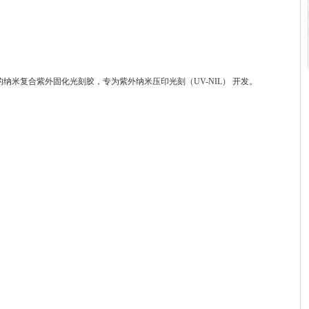
tics 公司推出的纳米复合紫外固化光刻胶，专为紫外纳米压印光刻（UV-NIL） 开发。