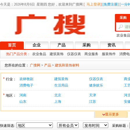
今天是：
2026年8月6日 星期四 您好，欢迎来到广搜网
[
马上登录
]
[
免费注册
]
[
一分
采购
农业食
首页
企业
产品
采购
资讯
热门产品分类：
农业食品
建筑装饰
仪器仪表
商业服务
服装饰件
消费电
您所在的位置：
广搜网
>
产品
>
建筑和装饰材料
农林牧副
建筑装饰
仪器仪表
商
行业：
消费电子
生活用品
健身娱乐
工
河南
北京
天津
河
地区：
山东
上海
江苏
安
显示更多
快速筛选:
采购标题：