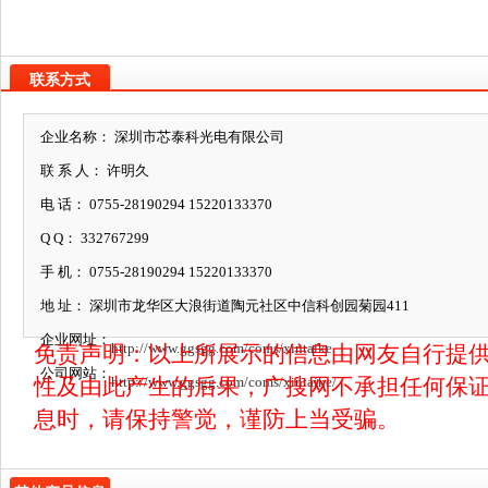
联系方式
企业名称： 深圳市芯泰科光电有限公司
联 系 人： 许明久
电 话： 0755-28190294 15220133370
Q Q： 332767299
手 机： 0755-28190294 15220133370
地 址： 深圳市龙华区大浪街道陶元社区中信科创园菊园411
企业网址：
http://www.ggsgg.com/coms/xintaike
免责声明：以上所展示的信息由网友自行提
公司网站：
性及由此产生的后果，广搜网不承担任何保证
http://www.ggsgg.com/coms/xintaike/
息时，请保持警觉，谨防上当受骗。