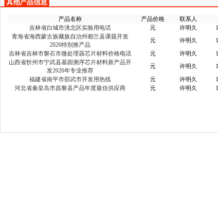
其他产品信息
产品名称
产品价格
联系人
吉林省白城市洮北区实验用电话
元
许明久
青海省海西蒙古族藏族自治州都兰县课题开发
元
许明久
2026特别推产品
吉林省吉林市磐石市微处理器芯片材料价格电话
元
许明久
山西省忻州市宁武县基因测序芯片材料新产品开
元
许明久
发2026年专业推荐
福建省南平市邵武市开发用热线
元
许明久
河北省秦皇岛市昌黎县产品年度最佳供应商
元
许明久