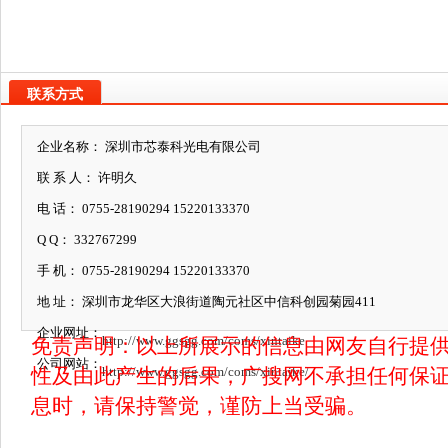
联系方式
企业名称： 深圳市芯泰科光电有限公司
联 系 人： 许明久
电 话： 0755-28190294 15220133370
Q Q： 332767299
手 机： 0755-28190294 15220133370
地 址： 深圳市龙华区大浪街道陶元社区中信科创园菊园411
企业网址：
http://www.ggsgg.com/coms/xintaike
免责声明：以上所展示的信息由网友自行提
公司网站：
性及由此产生的后果，广搜网不承担任何保证
http://www.ggsgg.com/coms/xintaike/
息时，请保持警觉，谨防上当受骗。