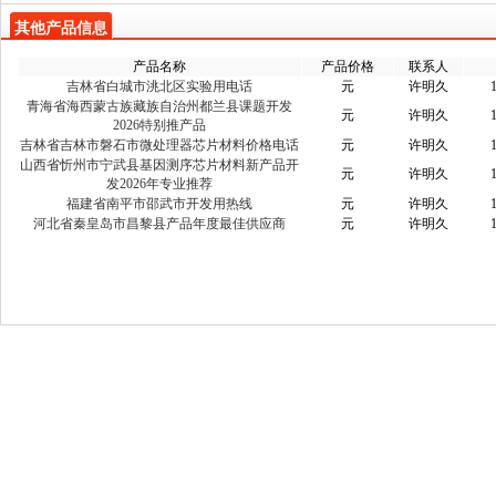
其他产品信息
产品名称
产品价格
联系人
吉林省白城市洮北区实验用电话
元
许明久
青海省海西蒙古族藏族自治州都兰县课题开发
元
许明久
2026特别推产品
吉林省吉林市磐石市微处理器芯片材料价格电话
元
许明久
山西省忻州市宁武县基因测序芯片材料新产品开
元
许明久
发2026年专业推荐
福建省南平市邵武市开发用热线
元
许明久
河北省秦皇岛市昌黎县产品年度最佳供应商
元
许明久