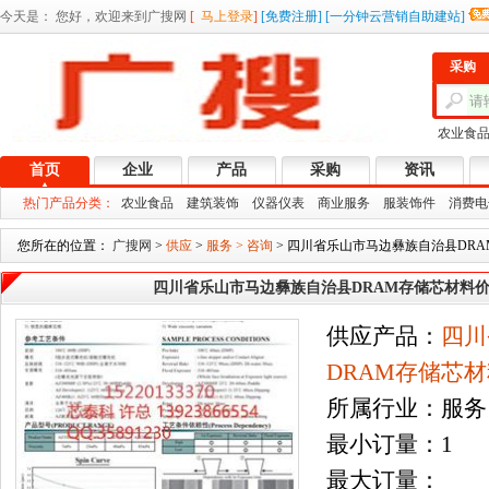
今天是：
您好，欢迎来到广搜网
[
马上登录
]
[
免费注册
]
[
一分钟云营销自助建站
]
采购
农业食
首页
企业
产品
采购
资讯
热门产品分类：
农业食品
建筑装饰
仪器仪表
商业服务
服装饰件
消费电
您所在的位置：
广搜网
>
供应
>
服务 > 咨询
> 四川省乐山市马边彝族自治县DRA
四川省乐山市马边彝族自治县DRAM存储芯材料价格
供应产品：
四川
DRAM存储芯材
所属行业：服务 
最小订量：1
最大订量：