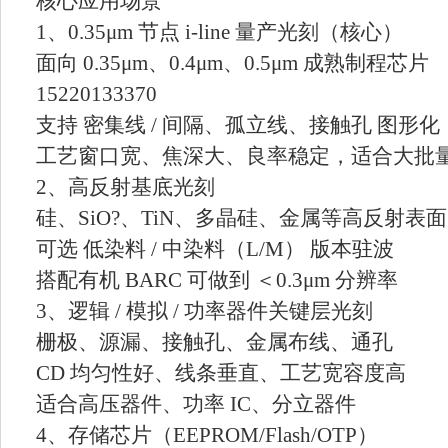
核心应用场景
1、0.35μm 节点 i-line 量产光刻（核心）
面向 0.35μm、0.4μm、0.5μm 成熟制
15220133370
支持 密集线 / 间隔、孤立线、接触孔 图形化
工艺窗口宽、焦深大、良率稳定，适合大批
2、高反射基底光刻
硅、SiO?、TiN、多晶硅、金属等高反射表面
可选 低染料 / 中染料（L/M） 版本驻波
搭配有机 BARC 可做到 ＜0.3μm 分辨率
3、逻辑 / 模拟 / 功率器件关键层光刻
栅极、源漏、接触孔、金属布线、通孔
CD 均匀性好、线条垂直、工艺宽容度高
适合高压器件、功率 IC、分立器件
4、存储芯片（EEPROM/Flash/OTP）